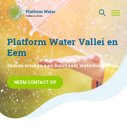
Platform Water Vallei en
THEMA’S
NIEUWS
Eem
WIE ZIJN WIJ
CONTACT
Samen werken aan duurzaam waterbeheer
PLATFORMLEDEN
PLATFORM ACADEMIE
NEEM CONTACT OP
VACATURES
INLOGGEN