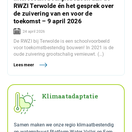
RWZI Terwolde én het gesprek over
de zuivering van en voor de
toekomst – 9 april 2026
24 april 2026
De RWZI bij Terwolde is een schoolvoorbeeld
voor toekomstbestendig bouwen! In 2021 is de
oude zuivering grootschalig vernieuwt. (…)
Lees meer
Klimaatadaptatie
Samen maken we onze regio klimaatbestendig
en waterrobuust Platform Water Vallei en Eem