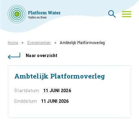
THEMA’S
Home
Evenementen
Ambtelijk Platformoverleg
NIEUWS
Naar overzicht
WIE ZIJN WIJ
CONTACT
Ambtelijk Platformoverleg
PLATFORMLEDEN
PLATFORM ACADEMIE
Startdatum:
11 JUNI 2026
VACATURES
Einddatum:
11 JUNI 2026
INLOGGEN