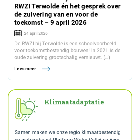
RWZI Terwolde én het gesprek over
de zuivering van en voor de
toekomst – 9 april 2026
24 april 2026
De RWZI bij Terwolde is een schoolvoorbeeld
voor toekomstbestendig bouwen! In 2021 is de
oude zuivering grootschalig vernieuwt. (…)
Lees meer
Klimaatadaptatie
Samen maken we onze regio klimaatbestendig
en waterrobuust Platform Water Vallei en Eem