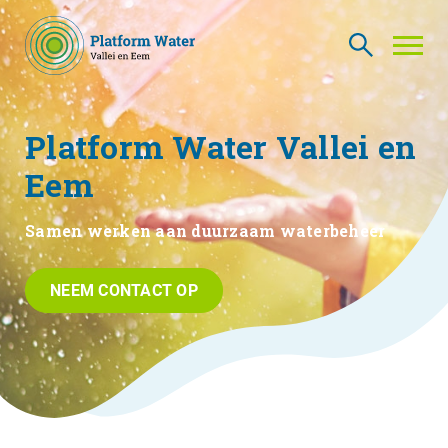
Platform Water Vallei en
THEMA’S
NIEUWS
Eem
WIE ZIJN WIJ
CONTACT
Samen werken aan duurzaam waterbeheer
PLATFORMLEDEN
PLATFORM ACADEMIE
NEEM CONTACT OP
VACATURES
INLOGGEN