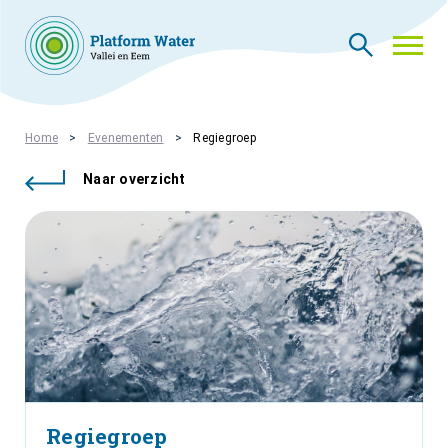
THEMA’S
Home
Evenementen
Regiegroep
NIEUWS
Naar overzicht
WIE ZIJN WIJ
CONTACT
PLATFORMLEDEN
PLATFORM ACADEMIE
VACATURES
INLOGGEN
Regiegroep