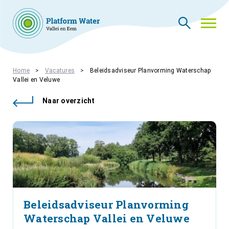
THEMA’S
Home
Vacatures
Beleidsadviseur Planvorming Waterschap
Vallei en Veluwe
NIEUWS
WIE ZIJN WIJ
Naar overzicht
CONTACT
PLATFORMLEDEN
PLATFORM ACADEMIE
VACATURES
INLOGGEN
Beleidsadviseur Planvorming
Waterschap Vallei en Veluwe