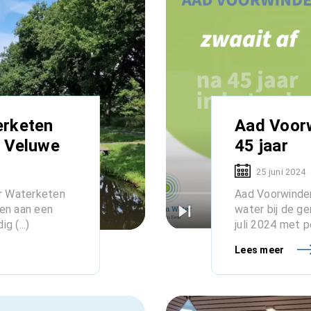
erketen
Aad Voorw
n Veluwe
45 jaar
25 juni 2024
ur Waterketen
Aad Voorwinden
gen aan een
water bij de g
 (...)
juli 2024 met pe
Lees meer