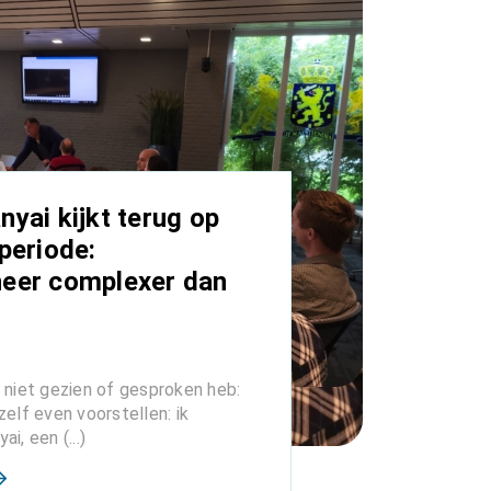
nyai kijkt terug op
periode:
eer complexer dan
 niet gezien of gesproken heb:
zelf even voorstellen: ik
i, een (...)