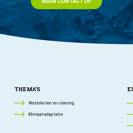
NEEM CONTACT OP
THEMA’S
E
Waterketen en riolering
Klimaatadaptatie