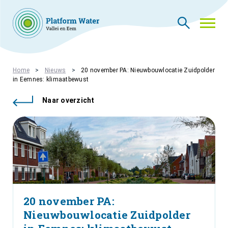
THEMA’S
Home
Nieuws
20 november PA: Nieuwbouwlocatie Zuidpolder
in Eemnes: klimaatbewust
NIEUWS
WIE ZIJN WIJ
Naar overzicht
CONTACT
PLATFORMLEDEN
PLATFORM ACADEMIE
VACATURES
INLOGGEN
20 november PA:
Nieuwbouwlocatie Zuidpolder