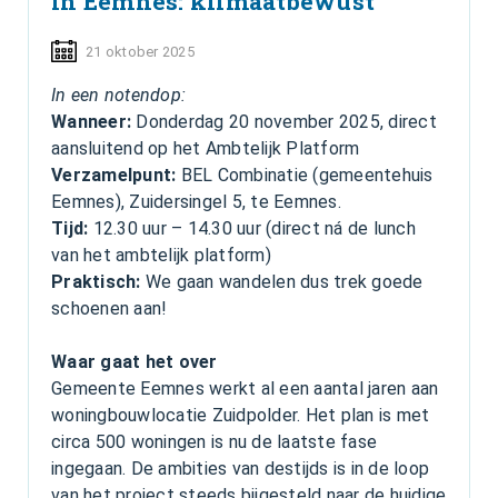
in Eemnes: klimaatbewust
21 oktober 2025
In een notendop:
Wanneer:
Donderdag 20 november 2025, direct
aansluitend op het Ambtelijk Platform
Verzamelpunt:
BEL Combinatie (gemeentehuis
Eemnes), Zuidersingel 5, te Eemnes.
Tijd:
12.30 uur – 14.30 uur (direct ná de lunch
van het ambtelijk platform)
Praktisch:
We gaan wandelen dus trek goede
schoenen aan!
Waar gaat het over
Gemeente Eemnes werkt al een aantal jaren aan
woningbouwlocatie Zuidpolder. Het plan is met
circa 500 woningen is nu de laatste fase
ingegaan. De ambities van destijds is in de loop
van het project steeds bijgesteld naar de huidige