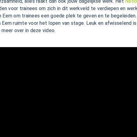
rzaamheid, alles raakt dan ook jouw dagelijkse werk. Het
Natio
heden voor trainees om zich in dit werkveld te verdiepen en w
n Eem om trainees een goede plek te geven en te begeleiden. 
n Eem ruimte voor het lopen van stage. Leuk en afwisselend is
 meer over in deze video.