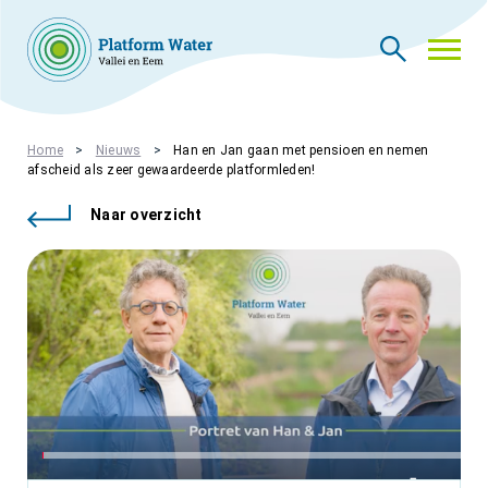
THEMA’S
Home
Nieuws
Han en Jan gaan met pensioen en nemen
afscheid als zeer gewaardeerde platformleden!
NIEUWS
WIE ZIJN WIJ
Naar overzicht
CONTACT
PLATFORMLEDEN
PLATFORM ACADEMIE
VACATURES
INLOGGEN