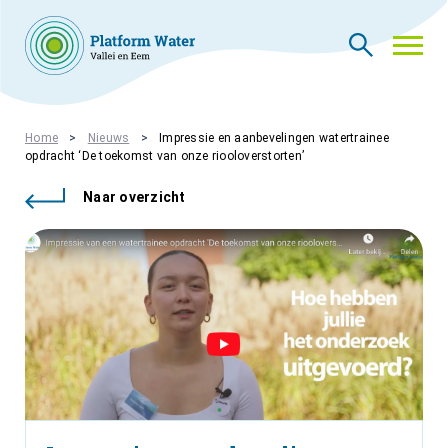
THEMA’S
Home
Nieuws
Impressie en aanbevelingen watertrainee
opdracht ‘De toekomst van onze riooloverstorten’
NIEUWS
WIE ZIJN WIJ
Naar overzicht
CONTACT
PLATFORMLEDEN
PLATFORM ACADEMIE
VACATURES
INLOGGEN