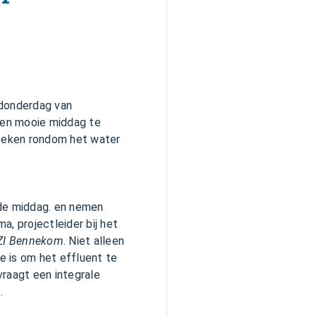
e donderdag van
een mooie middag te
oeken rondom het water
 de middag. en nemen
a, projectleider bij het
I Bennekom
. Niet alleen
e is om het effluent te
vraagt een integrale
.