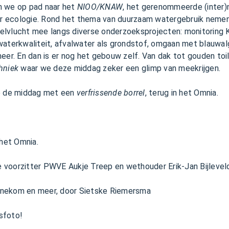
n we op pad naar het
NIOO/KNAW
, het gerenommeerde (inter)
 ecologie. Rond het thema van duurzaam watergebruik nemen
lvlucht mee langs diverse onderzoeksprojecten: monitoring 
waterkwaliteit, afvalwater als grondstof, omgaan met blauwal
meer. En dan is er nog het gebouw zelf. Van dak tot gouden t
hniek
waar we deze middag zeker een glimp van meekrijgen.
we de middag met een
verfrissende borrel
, terug in het Omnia.
 het Omnia.
 voorzitter PWVE Aukje Treep en wethouder Erik-Jan Bijleve
nnekom en meer, door Sietske Riemersma
psfoto!