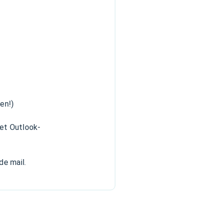
pen!)
het Outlook-
de mail.