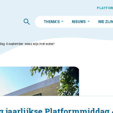
PLATFOR
THEMA’S
NIEUWS
WIE ZIJ
ddag 4 september: wees wijs met water!
g jaarlijkse Platformmiddag 