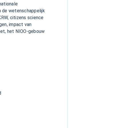
nationale
 de wetenschappelijk
KRW, citizens science
gen, impact van
oilet, het NIOO-gebouw
ld