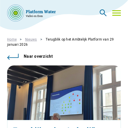
THEMA’S
Home
Nieuws
Terugblik op het Ambtelijk Platform van 29
januari 2026
NIEUWS
WIE ZIJN WIJ
Naar overzicht
CONTACT
PLATFORMLEDEN
PLATFORM ACADEMIE
VACATURES
INLOGGEN