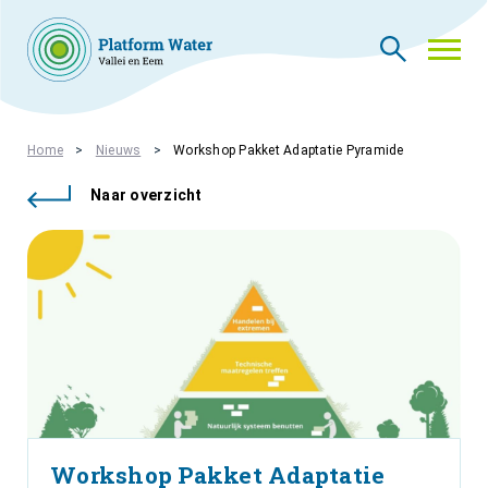
THEMA’S
Home
Nieuws
Workshop Pakket Adaptatie Pyramide
NIEUWS
Naar overzicht
WIE ZIJN WIJ
CONTACT
PLATFORMLEDEN
PLATFORM ACADEMIE
VACATURES
INLOGGEN
Workshop Pakket Adaptatie