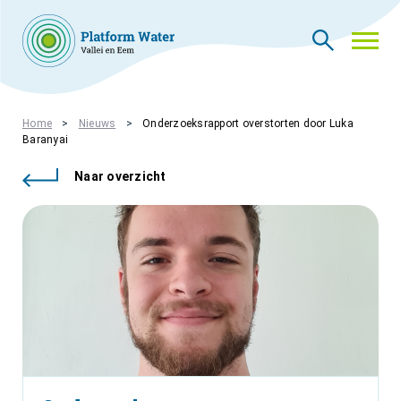
THEMA’S
Home
Nieuws
Onderzoeksrapport overstorten door Luka
Baranyai
NIEUWS
WIE ZIJN WIJ
Naar overzicht
CONTACT
PLATFORMLEDEN
PLATFORM ACADEMIE
VACATURES
INLOGGEN